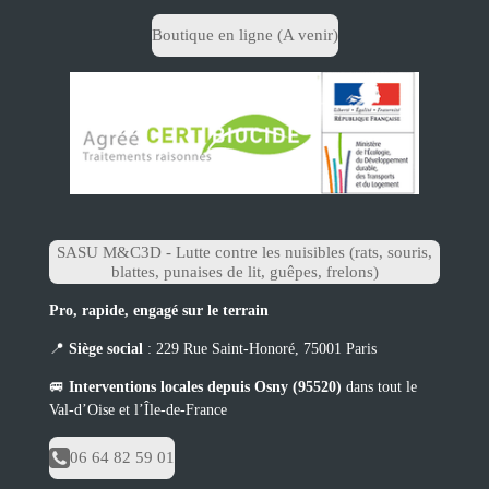
Boutique en ligne (A venir)
SASU M&C3D - Lutte contre les nuisibles (rats, souris,
blattes, punaises de lit, guêpes, frelons)
Pro, rapide, engagé sur le terrain
📍
Siège social
: 229 Rue Saint-Honoré, 75001 Paris
🚐
Interventions locales depuis Osny (95520)
dans tout le
Val-d’Oise et l’Île-de-France
06 64 82 59 01