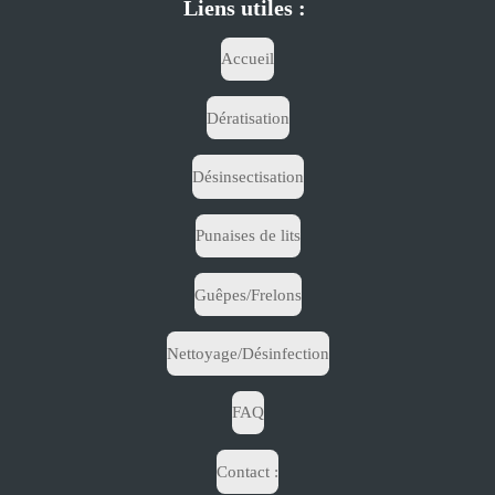
Liens utiles :
Accueil
Dératisation
Désinsectisation
Punaises de lits
Guêpes/Frelons
Nettoyage/Désinfection
FAQ
Contact :