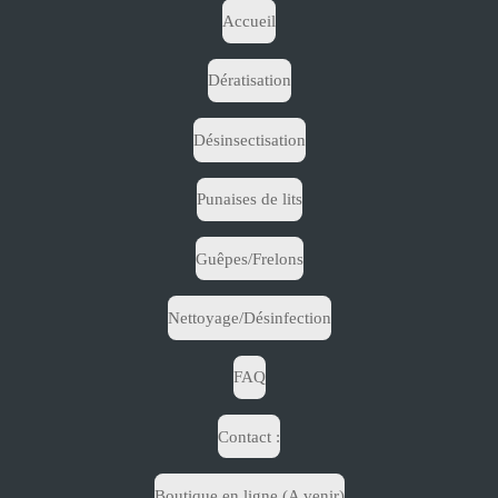
Accueil
Dératisation
Désinsectisation
Punaises de lits
Guêpes/Frelons
Nettoyage/Désinfection
FAQ
Contact :
Boutique en ligne (A venir)