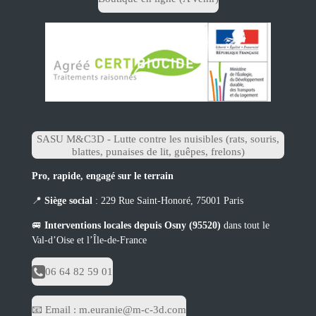
SASU M&C3D - Lutte contre les nuisibles (rats, souris,
blattes, punaises de lit, guêpes, frelons)
Pro, rapide, engagé sur le terrain
📍
Siège social
: 229 Rue Saint-Honoré, 75001 Paris
🚐
Interventions locales depuis Osny (95520)
dans tout le
Val-d’Oise et l’Île-de-France
06 64 82 59 01
📧 Email : m.euranie@m-c-3d.com