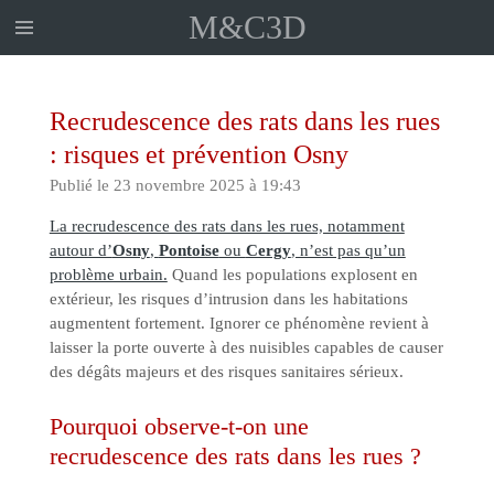
M&C3D
Passer
au
contenu
principal
Recrudescence des rats dans les rues
: risques et prévention Osny
Publié le 23 novembre 2025 à 19:43
La recrudescence des rats dans les rues, notamment
autour d’
Osny
,
Pontoise
ou
Cergy
, n’est pas qu’un
problème urbain.
Quand les populations explosent en
extérieur, les risques d’intrusion dans les habitations
augmentent fortement. Ignorer ce phénomène revient à
laisser la porte ouverte à des nuisibles capables de causer
des dégâts majeurs et des risques sanitaires sérieux.
Pourquoi observe-t-on une
recrudescence des rats dans les rues ?