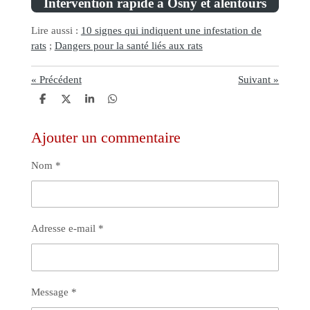
Intervention rapide à Osny et alentours
Lire aussi :
10 signes qui indiquent une infestation de
rats
;
Dangers pour la santé liés aux rats
«
Précédent
Suivant
»
P
P
P
P
a
a
a
a
r
r
r
r
t
t
t
t
Ajouter un commentaire
a
a
a
a
g
g
g
g
Nom *
e
e
e
e
r
r
r
r
Adresse e-mail *
Message *